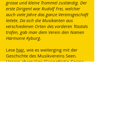
grosse und kleine Trommel zuständig. Der
erste Dirigent war Rudolf Frei, welcher
auch viele Jahre das ganze Vereinsgeschäft
leitete. Da sich die Musikanten aus
verschiedenen Orten des vorderen Tösstals
trafen, gab man dem Verein den Namen
Harmonie Kyburg.
Lese
hier
, wie es weiterging mit der
Geschichte des Musikvereins Seen.
Unsere ehemalige Klarinettistin Corina
Nann hat in ihrer Abschlussarbeit den
Musikverein Seen zum Thema gemacht
und uns diese Arbeit freundlicherweise
zur Verfügung gestellt.
Dirigent*innen und
Präsident*innen seit 1885
Le
tzt
e Aktualisierungen:
20.07.2026
- Agenda
Ständli Altersheim St. Urban,
09.09.2026
02.07.2026
- Startseite
SOMMERPAUSE